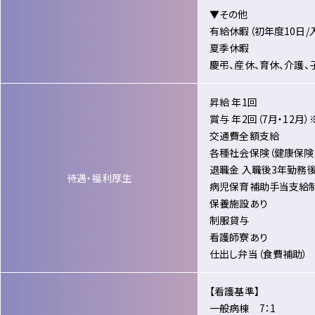
▼その他
有給休暇（初年度10日/
夏季休暇
慶弔、産休、育休、介護
昇給 年1回
賞与 年2回（7月・12月
交通費全額支給
各種社会保険（健康保険
退職金 入職後3年勤務
待遇・福利厚生
病児保育補助手当支給制
保養施設あり
制服貸与
看護師寮あり
仕出し弁当（食費補助）
【看護基準】
一般病棟 7：1