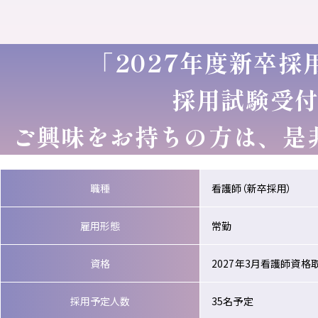
「2027年度新卒
採用試験受
ご興味をお持ちの方は、是
職種
看護師（新卒採用）
雇用形態
常勤
資格
2027年3月看護師資格
採用予定人数
35名予定