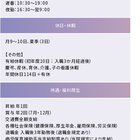
遅番：10：30～19：00
夜勤：16：30～翌9：00
休日・休暇
月9～10日、夏季（3日）
【その他】
有給休暇（初年度10日 ： 入職3か月経過後）
慶弔、産休、育休、介護、子の看護休暇
年間休日114日＋有休
待遇・福利厚生
昇給 年1回
賞与 年2回（7月・12月）
交通費全額支給
各種社会保険（健康保険、厚生年金、雇用保険、労災保険）
退職金 入職後3年勤務後（退職金規定あり）
病児保育補助手当支給制度あり（当院規定により支給）